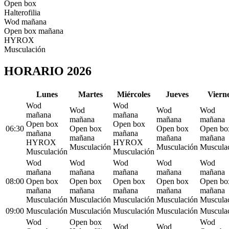
Open box
Halterofilia
Wod mañana
Open box mañana
HYROX
Musculación
HORARIO 2026
L
unes
M
artes
M
iércoles
J
ueves
V
iern
Wod
Wod
Wod
Wod
Wod
mañana
mañana
mañana
mañana
mañana
Open box
Open box
06:30
Open box
Open box
Open bo
mañana
mañana
mañana
mañana
mañana
HYROX
HYROX
Musculación
Musculación
Muscula
Musculación
Musculación
Wod
Wod
Wod
Wod
Wod
mañana
mañana
mañana
mañana
mañana
08:00
Open box
Open box
Open box
Open box
Open bo
mañana
mañana
mañana
mañana
mañana
Musculación
Musculación
Musculación
Musculación
Muscula
09:00
Musculación
Musculación
Musculación
Musculación
Muscula
Wod
Open box
Wod
Wod
Wod