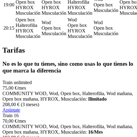
Open box
Open box
Halterofilia
Open bo
19:00
Open box
HYROX
HYROX
HYROX
HYRO
Musculación
Musculación
Musculación
Musculación
Muscula
Open box
Wod
Wod
Wod
Halterofilia
Open box
20:15
Open box
Open box
HYROX
HYROX
Musculación
Musculación
Musculación
Musculación
Tarifas
No es lo que tu tienes, sino como usas lo que tienes lo
que marca la diferencia
Train unlimited
75
,00
€
/mes
COMMUNITY WOD, Wod, Open box, Halterofilia, Wod mañana,
Open box mañana, HYROX, Musculación:
Ilimitado
208
,00
€
(3 meses)
Apúntate
Train 16
70
,00
€
/mes
COMMUNITY WOD, Wod, Open box, Halterofilia, Wod mañana,
Open box mañana, HYROX, Musculación:
16/Mes