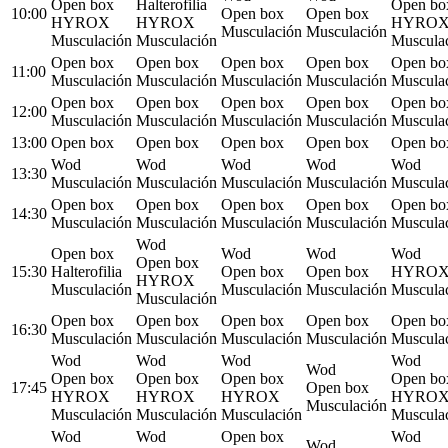
Open box
Halterofilia
Open bo
10:00
Open box
Open box
HYROX
HYROX
HYRO
Musculación
Musculación
Musculación
Musculación
Muscula
Open box
Open box
Open box
Open box
Open bo
11:00
Musculación
Musculación
Musculación
Musculación
Muscula
Open box
Open box
Open box
Open box
Open bo
12:00
Musculación
Musculación
Musculación
Musculación
Muscula
13:00
Open box
Open box
Open box
Open box
Open bo
Wod
Wod
Wod
Wod
Wod
13:30
Musculación
Musculación
Musculación
Musculación
Muscula
Open box
Open box
Open box
Open box
Open bo
14:30
Musculación
Musculación
Musculación
Musculación
Muscula
Wod
Open box
Wod
Wod
Wod
Open box
15:30
Halterofilia
Open box
Open box
HYRO
HYROX
Musculación
Musculación
Musculación
Muscula
Musculación
Open box
Open box
Open box
Open box
Open bo
16:30
Musculación
Musculación
Musculación
Musculación
Muscula
Wod
Wod
Wod
Wod
Wod
Open box
Open box
Open box
Open bo
17:45
Open box
HYROX
HYROX
HYROX
HYRO
Musculación
Musculación
Musculación
Musculación
Muscula
Wod
Wod
Open box
Wod
Wod