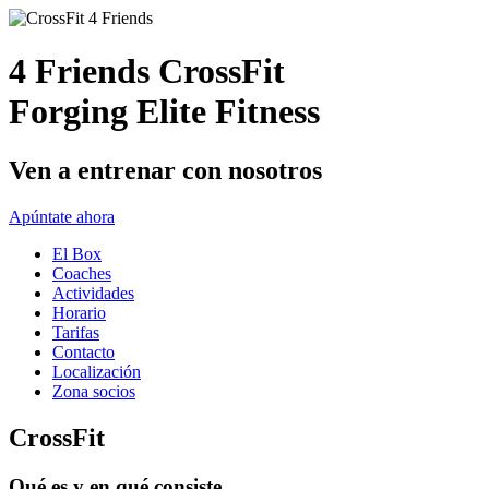
4 Friends CrossFit
Forging Elite Fitness
Ven a entrenar con nosotros
Apúntate ahora
El Box
Coaches
Actividades
Horario
Tarifas
Contacto
Localización
Zona socios
CrossFit
Qué es y en qué consiste